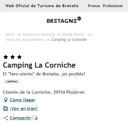
Aller
Web Oficial de Turismo de Bretaña
Prensa
Profesional
au
contenu
principal
Inicio
Prepara tu estancia
Dónde dormir
Todos los alojamientos
Camping La Corniche
Camping La Corniche
El "faro-niente" de Bretaña, ¡es posible!
CAMPING
Chemin de la Corniche, 29710 Plozévet
Cómo llegar
¡Voy en tren!
Ajouter aux favoris
Compartir