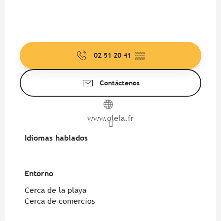
02 51 20 41
▒▒
Contáctenos
www.olela.fr
Idiomas hablados
Idiomas hablados
Entorno
Entorno
Cerca de la playa
Cerca de comercios