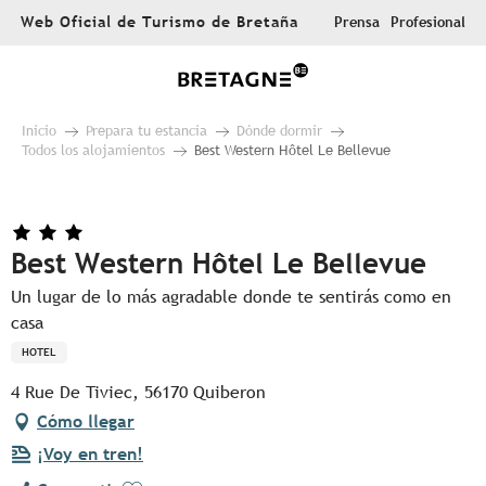
Aller
Web Oficial de Turismo de Bretaña
Prensa
Profesional
au
contenu
principal
Inicio
Prepara tu estancia
Dónde dormir
Todos los alojamientos
Best Western Hôtel Le Bellevue
Best Western Hôtel Le Bellevue
Un lugar de lo más agradable donde te sentirás como en
casa
HOTEL
4 Rue De Tiviec, 56170 Quiberon
Cómo llegar
¡Voy en tren!
Ajouter aux favoris