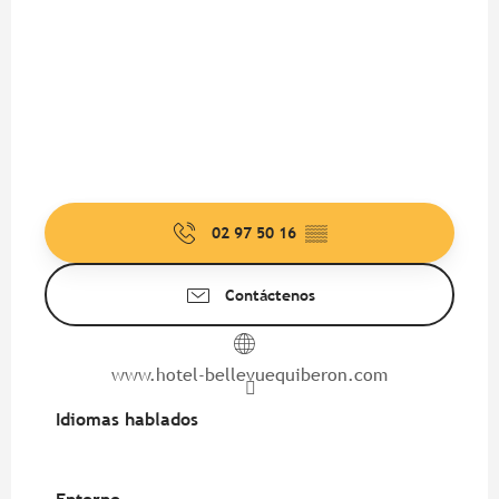
02 97 50 16
▒▒
Contáctenos
www.hotel-bellevuequiberon.com
Idiomas hablados
Idiomas hablados