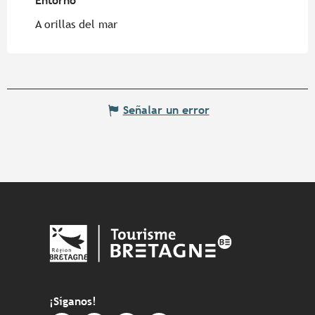
Entorno
Entorno
A orillas del mar
Señalar un error
¡Síganos!