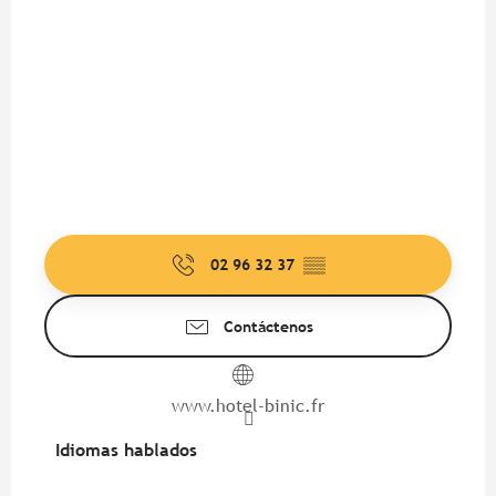
02 96 32 37
▒▒
Contáctenos
www.hotel-binic.fr
Idiomas hablados
Idiomas hablados