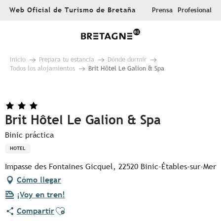
Aller
Web Oficial de Turismo de Bretaña
Prensa
Profesional
au
contenu
principal
Inicio
Prepara tu estancia
Dónde dormir
Todos los alojamientos
Brit Hôtel Le Galion & Spa
Brit Hôtel Le Galion & Spa
Binic práctica
HOTEL
Impasse des Fontaines Gicquel, 22520 Binic-Étables-sur-Mer
Cómo llegar
¡Voy en tren!
Ajouter aux favoris
Compartir