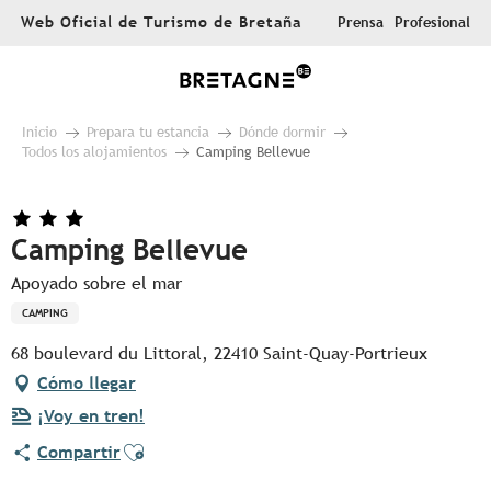
Aller
Web Oficial de Turismo de Bretaña
Prensa
Profesional
au
contenu
principal
Inicio
Prepara tu estancia
Dónde dormir
Todos los alojamientos
Camping Bellevue
Camping Bellevue
Apoyado sobre el mar
CAMPING
68 boulevard du Littoral, 22410 Saint-Quay-Portrieux
Cómo llegar
¡Voy en tren!
Ajouter aux favoris
Compartir