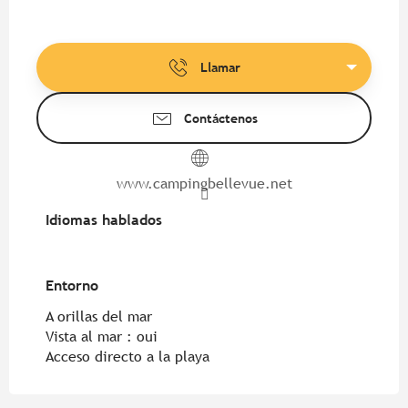
Llamar
Contáctenos
www.campingbellevue.net
Idiomas hablados
Idiomas hablados
Entorno
Entorno
A orillas del mar
Vista al mar :
oui
Acceso directo a la playa