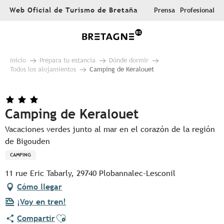
Aller
Web Oficial de Turismo de Bretaña
Prensa
Profesional
au
contenu
principal
Inicio
Prepara tu estancia
Dónde dormir
Todos los alojamientos
Camping de Keralouet
Camping de Keralouet
Vacaciones verdes junto al mar en el corazón de la región
de Bigouden
CAMPING
11 rue Eric Tabarly, 29740 Plobannalec-Lesconil
Cómo llegar
¡Voy en tren!
Ajouter aux favoris
Compartir