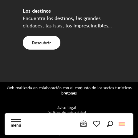
Los destinos
Encuentra los destinos, las grandes
ciudades, las islas, los imprescindibles…
Descubrir
Web realizada en colaboración con el conjunto de los socios turísticos
bretones
Aviso legal
Política de privacidad
Política de Cookies
Configuración de cookies
menú
Reserva CGU
Buscar
Voir les favoris
mapa del sitio