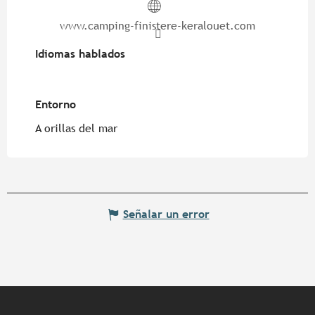
www.camping-finistere-keralouet.com
Idiomas hablados
Idiomas hablados
Entorno
Entorno
A orillas del mar
Señalar un error