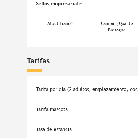
Sellos empresariales
Sellos empresariales
Atout France
Camping Qualité
Bretagne
Tarifas
Tarifas 2026
Tarifa por dia (2 adultos, emplazamiento, co
Tarifa mascota
Tasa de estancia