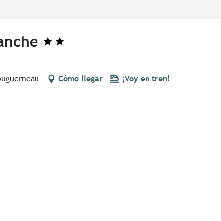
lanche
louguerneau
Cómo llegar
¡Voy en tren!