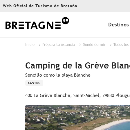
Aller
Web Oficial de Turismo de Bretaña
au
contenu
principal
Destinos
Inicio
Prepara tu estancia
Dónde dormir
Todos los
Camping de la Grève Bla
Sencillo como la playa Blanche
CAMPING
400 La Grève Blanche, Saint-Michel, 29880 Ploug