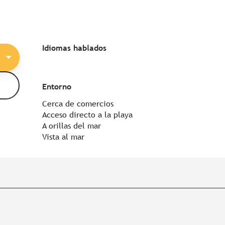
Idiomas hablados
Idiomas hablados
Entorno
Entorno
Cerca de comercios
Acceso directo a la playa
A orillas del mar
Vista al mar