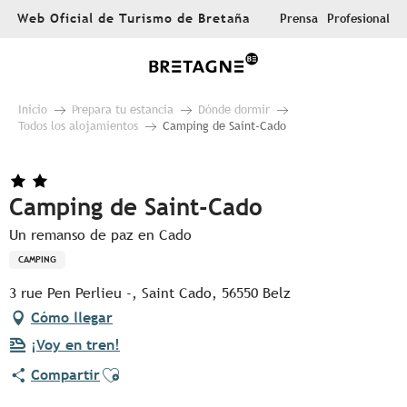
Aller
Web Oficial de Turismo de Bretaña
Prensa
Profesional
au
contenu
principal
Inicio
Prepara tu estancia
Dónde dormir
Todos los alojamientos
Camping de Saint-Cado
Camping de Saint-Cado
Un remanso de paz en Cado
CAMPING
3 rue Pen Perlieu -, Saint Cado, 56550 Belz
Cómo llegar
¡Voy en tren!
Ajouter aux favoris
Compartir