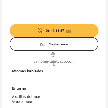
06 49 66 67
▒▒
Contáctenos
camping-saintcado.com
Idiomas hablados
Idiomas hablados
Entorno
Entorno
A orillas del mar
Vista al mar