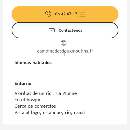
06 42 67 17
▒▒
Contáctenos
campingdesdeuxmoulins.fr
Idiomas hablados
Idiomas hablados
Entorno
Entorno
A orillas de un río :
La Vilaine
En el bosque
Cerca de comercios
Vista al lago, estanque, río, canal