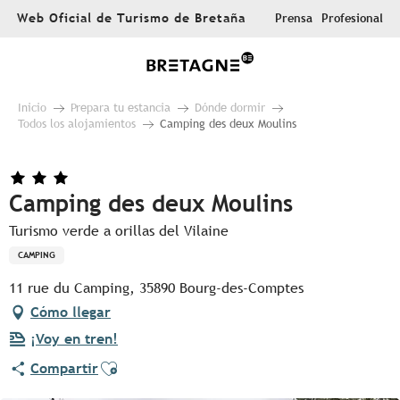
Aller
Web Oficial de Turismo de Bretaña
Prensa
Profesional
au
contenu
principal
Inicio
Prepara tu estancia
Dónde dormir
Todos los alojamientos
Camping des deux Moulins
Camping des deux Moulins
Turismo verde a orillas del Vilaine
CAMPING
11 rue du Camping, 35890 Bourg-des-Comptes
Cómo llegar
¡Voy en tren!
Ajouter aux favoris
Compartir