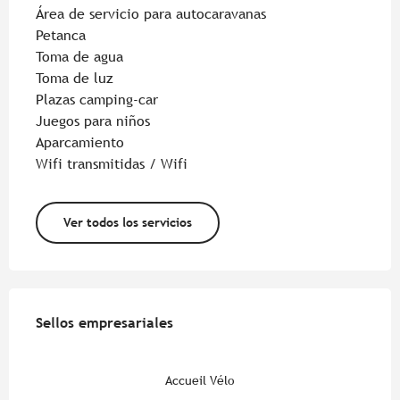
Área de servicio para autocaravanas
Petanca
Toma de agua
Toma de luz
Plazas camping-car
Juegos para niños
Aparcamiento
Wifi transmitidas / Wifi
Ver todos los servicios
Oferta de prestaciones
Sellos empresariales
Sellos empresariales
Accueil Vélo