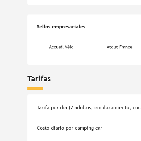
Oferta de prestacion
Sellos empresariales
Sellos empresariales
Accueil Vélo
Atout France
Tarifas
Tarifas 2026
Tarifa por dia (2 adultos, emplazamiento, co
Costo diario por camping car