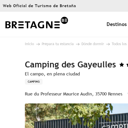
Aller
Web Oficial de Turismo de Bretaña
au
contenu
principal
Destinos
Inicio
Prepara tu estancia
Dónde dormir
Todos los
Camping des Gayeulles
El campo, en plena ciudad
CAMPING
Rue du Professeur Maurice Audin, 35700 Rennes