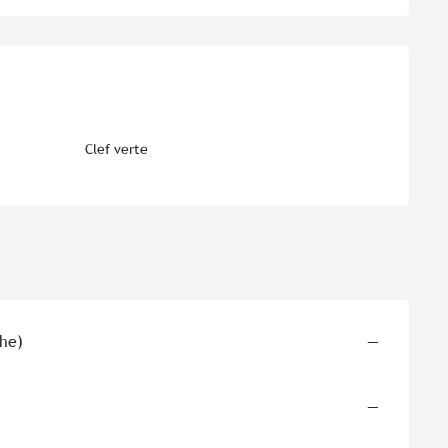
es
Clef verte
che)
—
—