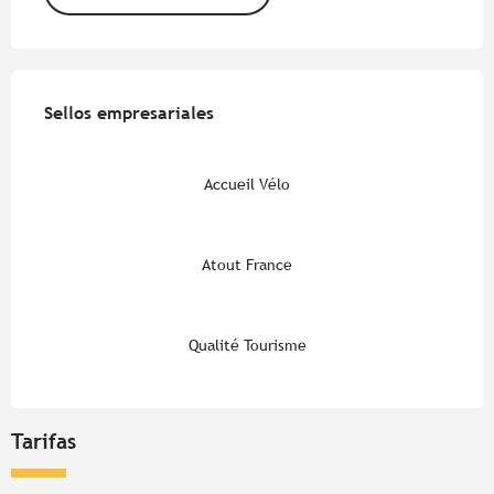
Oferta de prestaciones
Sellos empresariales
Sellos empresariales
Accueil Vélo
Atout France
Qualité Tourisme
Tarifas