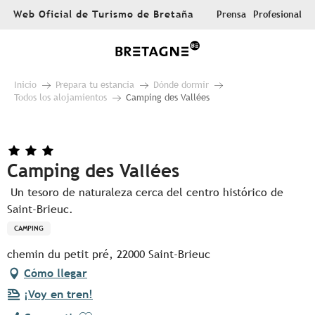
Aller
Web Oficial de Turismo de Bretaña
Prensa
Profesional
au
contenu
principal
Inicio
Prepara tu estancia
Dónde dormir
Todos los alojamientos
Camping des Vallées
Camping des Vallées
Un tesoro de naturaleza cerca del centro histórico de
Saint-Brieuc.
CAMPING
chemin du petit pré, 22000 Saint-Brieuc
Cómo llegar
¡Voy en tren!
Ajouter aux favoris