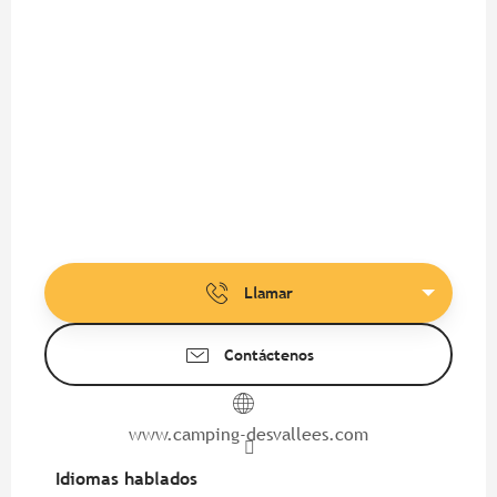
Llamar
Contáctenos
www.camping-desvallees.com
Idiomas hablados
Idiomas hablados