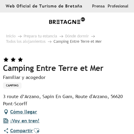
Aller
Web Oficial de Turismo de Bretaña
Prensa
Profesional
au
contenu
principal
Inicio
Prepara tu estancia
Dónde dormir
Todos los alojamientos
Camping Entre Terre et Mer
Camping Entre Terre et Mer
Familiar y acogedor
CAMPING
3 route d’Arzano, Sapin En Gam, Route d'Arzano, 56620
Pont-Scorff
Cómo llegar
¡Voy en tren!
Ajouter aux favoris
Compartir