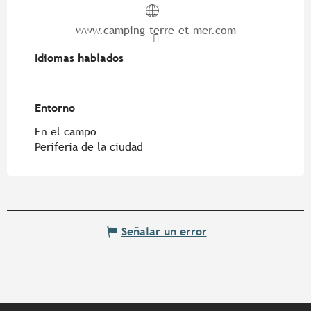
www.camping-terre-et-mer.com
Idiomas hablados
Idiomas hablados
Entorno
Entorno
En el campo
Periferia de la ciudad
Señalar un error