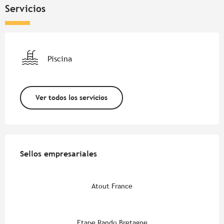
Servicios
Piscina
Ver todos los servicios
Oferta de prestaciones
Sellos empresariales
Sellos empresariales
Atout France
Etape Rando Bretagne