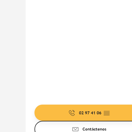
02 97 41 06
▒▒
Contáctenos