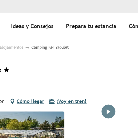
Ideas y Consejos
Prepara tu estancia
Cóm
 alojamientos
Camping Ker Yaoulet
on
Cómo llegar
¡Voy en tren!