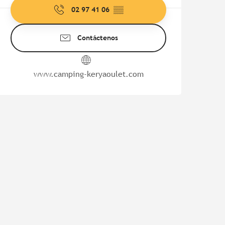
02 97 41 06
▒▒
Contáctenos
www.camping-keryaoulet.com