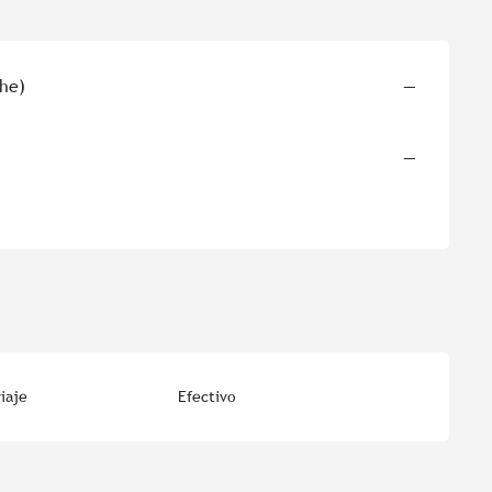
che)
—
—
iaje
Efectivo