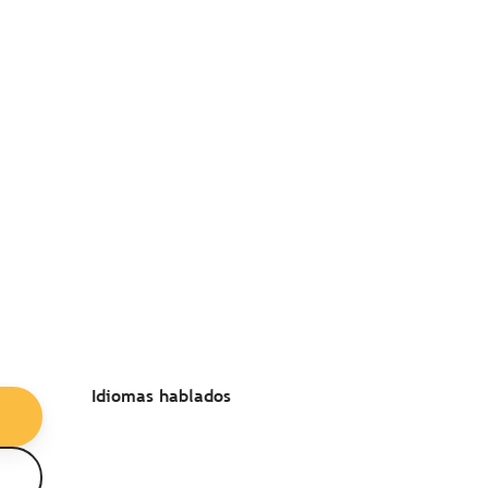
Idiomas hablados
Idiomas hablados