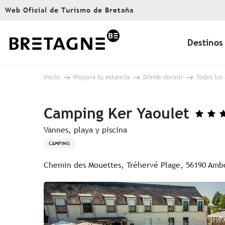
Aller
Web Oficial de Turismo de Bretaña
au
contenu
principal
Destinos
Inicio
Prepara tu estancia
Dónde dormir
Todos los
Camping Ker Yaoulet
Vannes, playa y piscina
CAMPING
Chemin des Mouettes, Tréhervé Plage, 56190 Amb