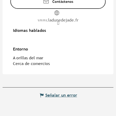
Contáctenos
www.ladunedejade.fr
Idiomas hablados
Idiomas hablados
Entorno
Entorno
A orillas del mar
Cerca de comercios
Señalar un error