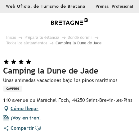
Aller
Web Oficial de Turismo de Bretaña
Prensa
Profesional
au
contenu
principal
Inicio
Prepara tu estancia
Dónde dormir
Todos los alojamientos
Camping la Dune de Jade
Camping la Dune de Jade
Unas animadas vacaciones bajo los pinos marítimos
CAMPING
110 avenue du Maréchal Foch, 44250 Saint-Brevin-les-Pins
Cómo llegar
¡Voy en tren!
Ajouter aux favoris
Compartir