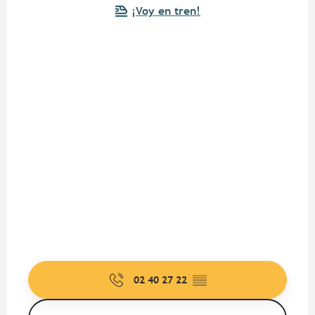
¡Voy en tren!
02 40 27 22
▒▒