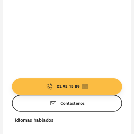
02 98 15 89
▒▒
Contáctenos
Idiomas hablados
Idiomas hablados