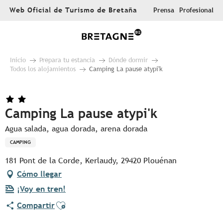
Aller
Web Oficial de Turismo de Bretaña
Prensa
Profesional
au
contenu
principal
Inicio
Prepara tu estancia
Dónde dormir
Todos los alojamientos
Camping La pause atypi'k
Camping La pause atypi'k
Agua salada, agua dorada, arena dorada
CAMPING
181 Pont de la Corde, Kerlaudy, 29420 Plouénan
Cómo llegar
¡Voy en tren!
Ajouter aux favoris
Compartir