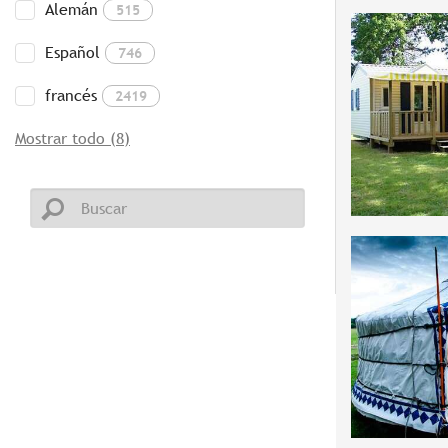
Alemán
515
Español
746
francés
2419
Mostrar todo (8)