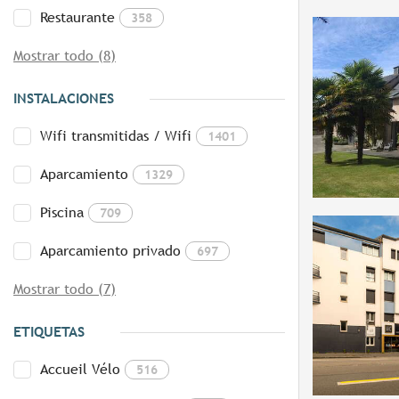
Restaurante
358
Mostrar todo (8)
INSTALACIONES
Wifi transmitidas / Wifi
1401
Aparcamiento
1329
Piscina
709
Aparcamiento privado
697
Mostrar todo (7)
ETIQUETAS
Accueil Vélo
516