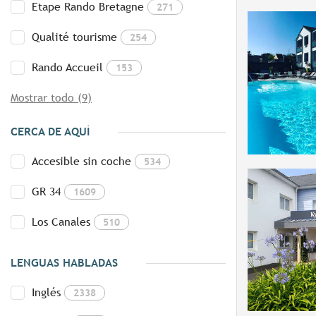
Etape Rando Bretagne
271
Qualité tourisme
254
Rando Accueil
153
Mostrar todo (9)
CERCA DE AQUÍ
Accesible sin coche
534
GR 34
1609
Los Canales
510
LENGUAS HABLADAS
Inglés
2338