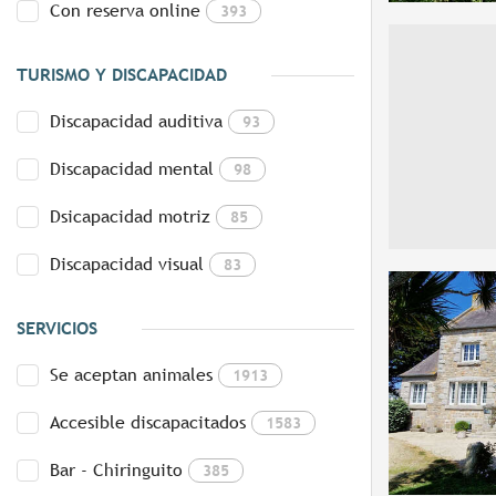
Con reserva online
393
TURISMO Y DISCAPACIDAD
Discapacidad auditiva
93
Discapacidad mental
98
Dsicapacidad motriz
85
Discapacidad visual
83
SERVICIOS
Se aceptan animales
1913
Accesible discapacitados
1583
Bar - Chiringuito
385