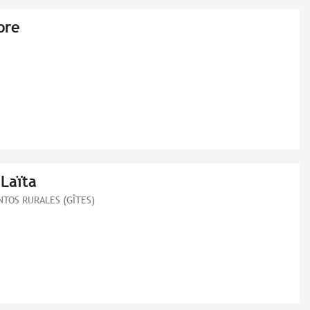
ore
 Laïta
TOS RURALES (GÎTES)