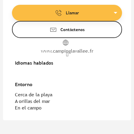
Llamar
Contáctenos
www.campinglavallee.fr
Idiomas hablados
Idiomas hablados
Entorno
Entorno
Cerca de la playa
A orillas del mar
En el campo