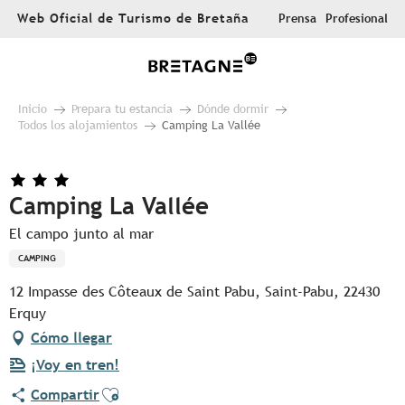
Aller
Web Oficial de Turismo de Bretaña
Prensa
Profesional
au
contenu
principal
Inicio
Prepara tu estancia
Dónde dormir
Todos los alojamientos
Camping La Vallée
Camping La Vallée
El campo junto al mar
CAMPING
12 Impasse des Côteaux de Saint Pabu, Saint-Pabu, 22430
Erquy
Cómo llegar
¡Voy en tren!
Ajouter aux favoris
Compartir