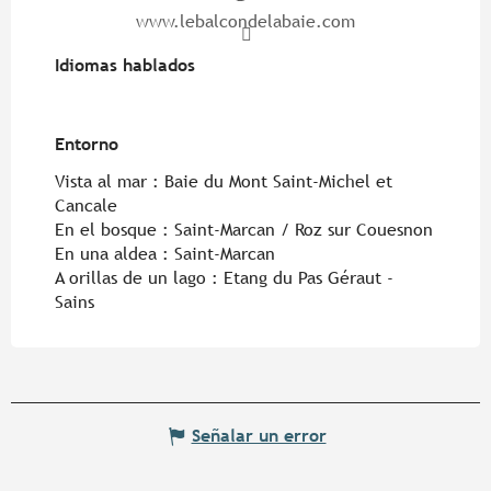
www.lebalcondelabaie.com
Idiomas hablados
Idiomas hablados
Entorno
Entorno
Vista al mar :
Baie du Mont Saint-Michel et
Cancale
En el bosque :
Saint-Marcan / Roz sur Couesnon
En una aldea :
Saint-Marcan
A orillas de un lago :
Etang du Pas Géraut -
Sains
Señalar un error