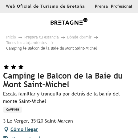
Aller
Web Oficial de Turismo de Bretaña
Prensa
Profesional
au
contenu
principal
Inicio
Prepara tu estancia
Dónde dormir
Todos los alojamientos
Camping le Balcon de la Baie du Mont Saint-Michel
Camping le Balcon de la Baie du
Mont Saint-Michel
Escala familiar y tranquila por detrás de la bahía del
monte Saint-Michel
CAMPING
3 Le Verger, 35120 Saint-Marcan
Cómo llegar