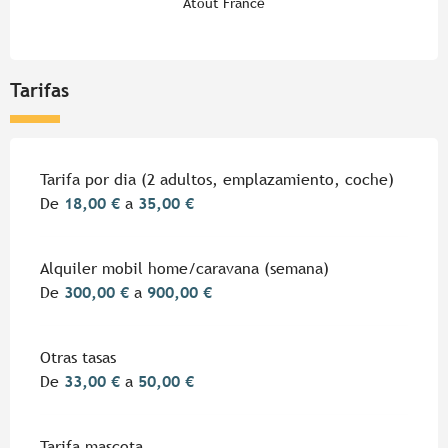
Atout France
Tarifas
Tarifas 2026
Tarifa por dia (2 adultos, emplazamiento, coche)
De
18,00 €
a
35,00 €
Alquiler mobil home/caravana (semana)
De
300,00 €
a
900,00 €
Otras tasas
De
33,00 €
a
50,00 €
Tarifa mascota