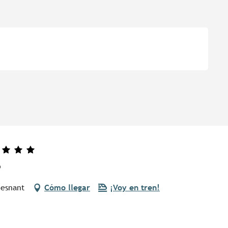
o
uesnant
Cómo llegar
¡Voy en tren!