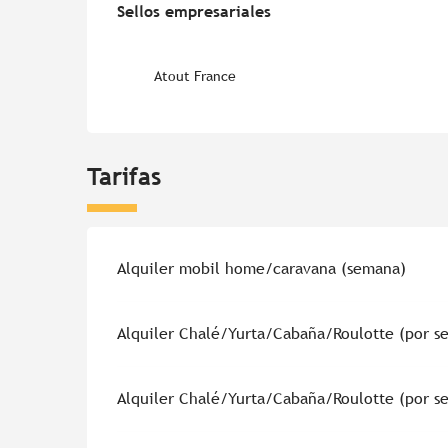
Sellos empresariales
Sellos empresariales
Atout France
Tarifas
Tarifas 2026
Alquiler mobil home/caravana (semana)
Alquiler Chalé/Yurta/Cabaña/Roulotte (por s
Alquiler Chalé/Yurta/Cabaña/Roulotte (por s