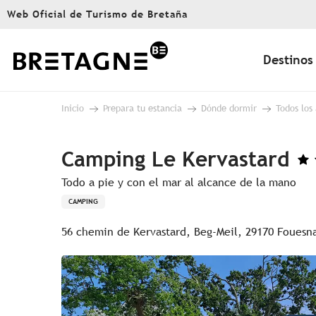
Aller
Web Oficial de Turismo de Bretaña
au
contenu
principal
Destinos
Inicio
Prepara tu estancia
Dónde dormir
Todos los
Camping Le Kervastard
Todo a pie y con el mar al alcance de la mano
CAMPING
56 chemin de Kervastard, Beg-Meil, 29170 Fouesn