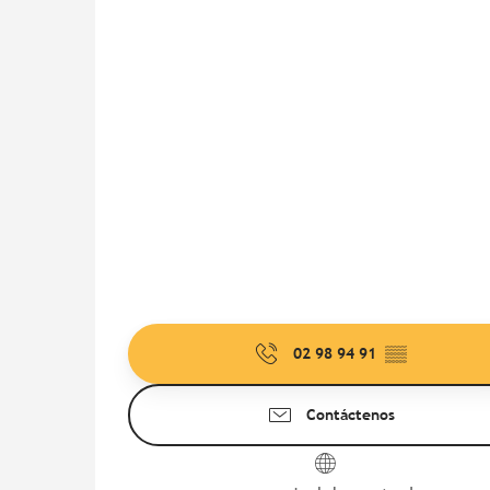
02 98 94 91
▒▒
Contáctenos