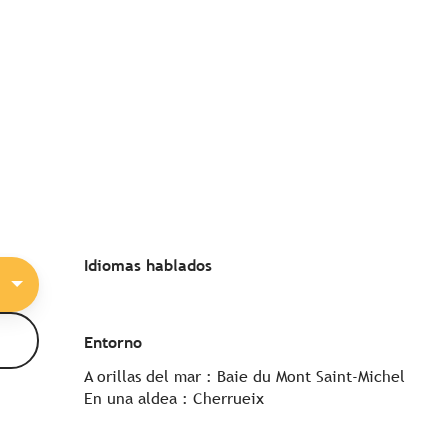
Idiomas hablados
Idiomas hablados
Entorno
Entorno
A orillas del mar :
Baie du Mont Saint-Michel
En una aldea :
Cherrueix