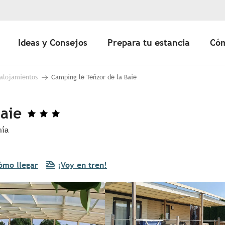
Ideas y Consejos
Prepara tu estancia
Cóm
 alojamientos
Camping le Teñzor de la Baie
aie
hía
ómo llegar
¡Voy en tren!