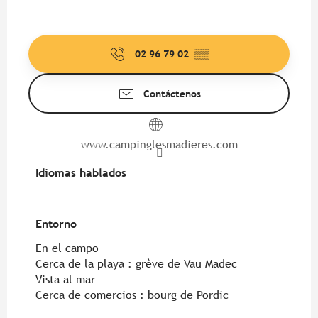
02 96 79 02
▒▒
Contáctenos
www.campinglesmadieres.com
Idiomas hablados
Idiomas hablados
Entorno
Entorno
En el campo
Cerca de la playa :
grève de Vau Madec
Vista al mar
Cerca de comercios :
bourg de Pordic