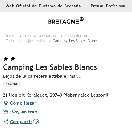
Aller
Web Oficial de Turismo de Bretaña
Prensa
Profesional
au
contenu
principal
Inicio
Prepara tu estancia
Dónde dormir
Todos los alojamientos
Camping Les Sables Blancs
Camping Les Sables Blancs
Lejos de la carretera estaba el mar...
CAMPING
21 lieu dit Keralouet, 29740 Plobannalec-Lesconil
Cómo llegar
¡Voy en tren!
Ajouter aux favoris
Compartir