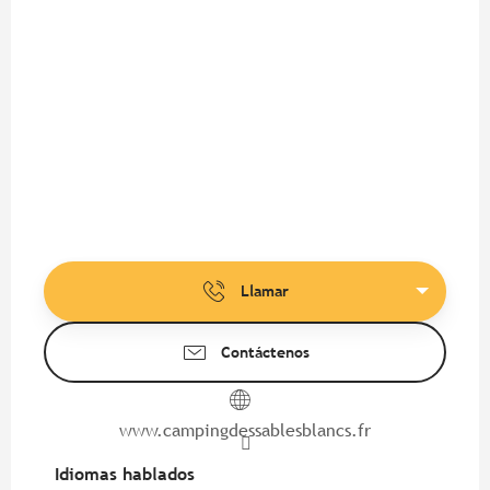
Llamar
Contáctenos
www.campingdessablesblancs.fr
Idiomas hablados
Idiomas hablados