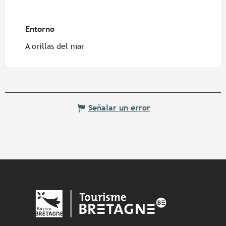
Entorno
Entorno
A orillas del mar
Señalar un error