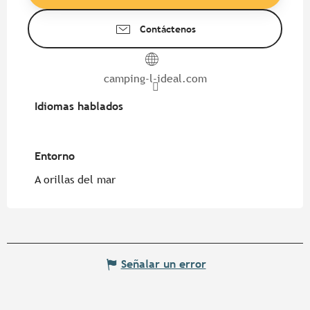
Contáctenos
camping-l-ideal.com
Idiomas hablados
Idiomas hablados
Entorno
Entorno
A orillas del mar
Señalar un error