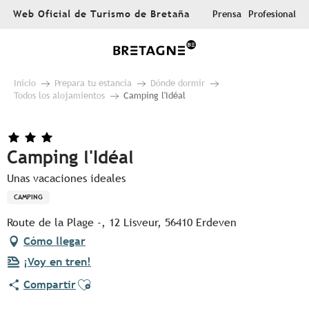
Aller
Web Oficial de Turismo de Bretaña
Prensa
Profesional
au
contenu
principal
Inicio
Prepara tu estancia
Dónde dormir
Todos los alojamientos
Camping l'Idéal
Camping l'Idéal
Unas vacaciones ideales
CAMPING
Route de la Plage -, 12 Lisveur, 56410 Erdeven
Cómo llegar
¡Voy en tren!
Ajouter aux favoris
Compartir