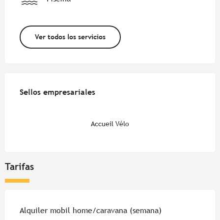
Ver todos los servicios
Oferta de prestaciones
Sellos empresariales
Sellos empresariales
Accueil Vélo
Tarifas
Tarifas 2026
Alquiler mobil home/caravana (semana)