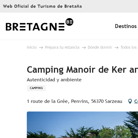
Aller
Web Oficial de Turismo de Bretaña
au
contenu
principal
Destinos
Inicio
Prepara tu estancia
Dónde dormir
Todos los
Camping Manoir de Ker a
Autenticidad y ambiente
CAMPING
1 route de la Grée, Penvins, 56370 Sarzeau
C