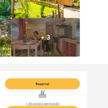
+ 3
Horarios y datos de contac
Reservar
Piscina
+ 34 otro(s) servicio(s)