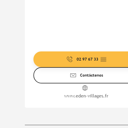
02 97 67 33
▒▒
Contáctenos
www.eden-villages.fr