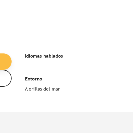
Idiomas hablados
Idiomas hablados
Entorno
Entorno
A orillas del mar