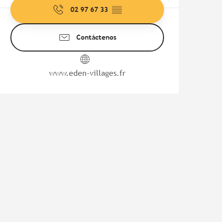
02 97 67 33
▒▒
Contáctenos
www.eden-villages.fr