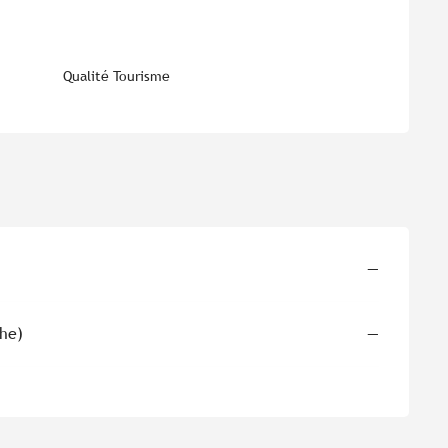
Qualité Tourisme
—
che)
—