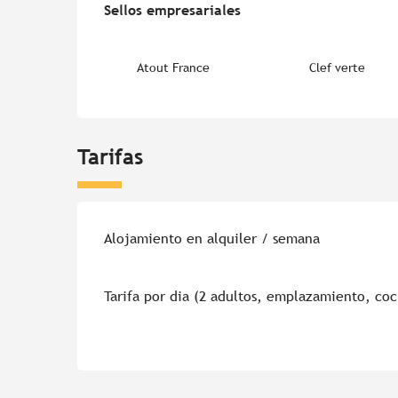
Sellos empresariales
Sellos empresariales
Atout France
Clef verte
Tarifas
Tarifas 2026
Alojamiento en alquiler / semana
Tarifa por dia (2 adultos, emplazamiento, co