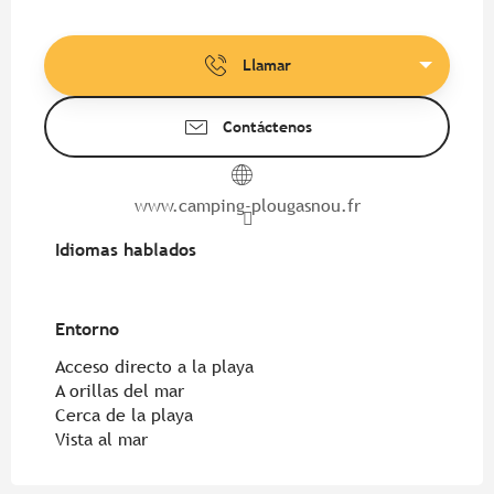
Llamar
Contáctenos
www.camping-plougasnou.fr
Idiomas hablados
Idiomas hablados
Entorno
Entorno
Acceso directo a la playa
A orillas del mar
Cerca de la playa
Vista al mar