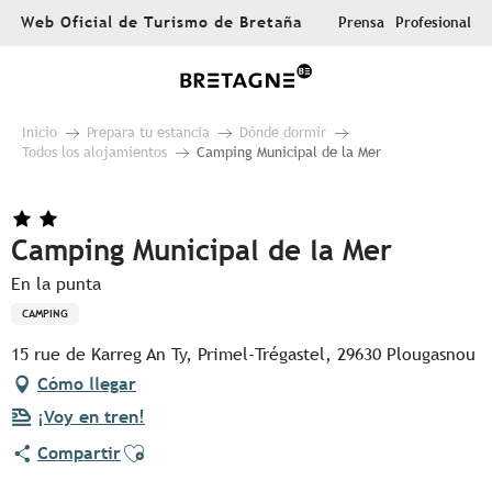
Aller
Web Oficial de Turismo de Bretaña
Prensa
Profesional
au
contenu
principal
Inicio
Prepara tu estancia
Dónde dormir
Todos los alojamientos
Camping Municipal de la Mer
Camping Municipal de la Mer
En la punta
CAMPING
15 rue de Karreg An Ty, Primel-Trégastel, 29630 Plougasnou
Cómo llegar
¡Voy en tren!
Ajouter aux favoris
Compartir