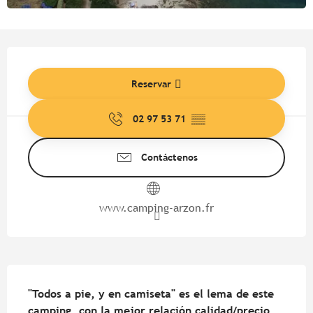
Horarios y datos de contacto
Reservar
02 97 53 71
▒▒
Contáctenos
www.camping-arzon.fr
Descripción
"Todos a pie, y en camiseta" es el lema de este 
camping, con la mejor relación calidad/precio, 