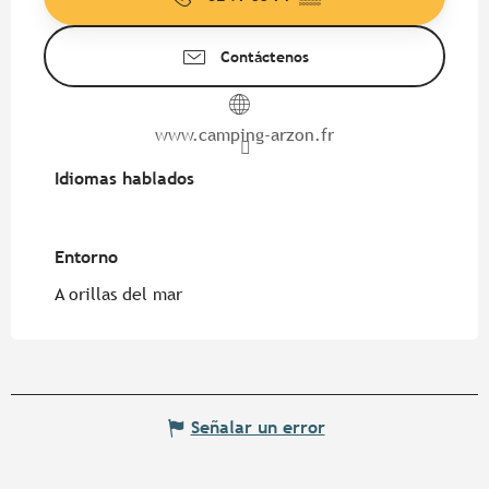
Contáctenos
www.camping-arzon.fr
Idiomas hablados
Idiomas hablados
Entorno
Entorno
A orillas del mar
Señalar un error