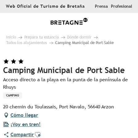
Aller
Web Oficial de Turismo de Bretaña
Prensa
Profesional
au
contenu
principal
Inicio
Prepara tu estancia
Dónde dormir
Todos los alojamientos
Camping Municipal de Port Sable
Camping Municipal de Port Sable
Acceso directo a la playa en la punta de la península de
Rhuys
CAMPING
20 chemin du Toulassais, Port Navalo, 56640 Arzon
Cómo llegar
¡Voy en tren!
Ajouter aux favoris
Compartir