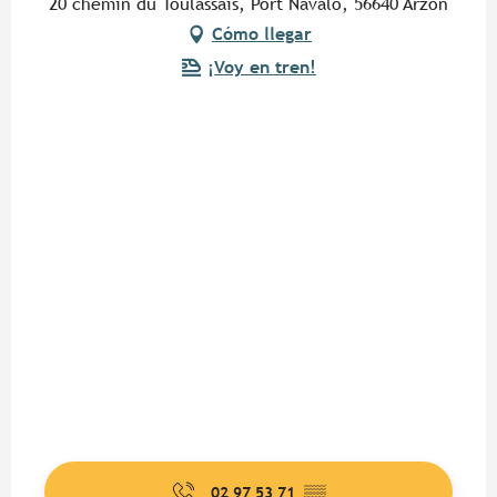
20 chemin du Toulassais, Port Navalo, 56640 Arzon
Cómo llegar
¡Voy en tren!
02 97 53 71
▒▒