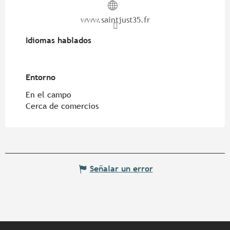
www.saintjust35.fr
Idiomas hablados
Idiomas hablados
Entorno
Entorno
En el campo
Cerca de comercios
Señalar un error