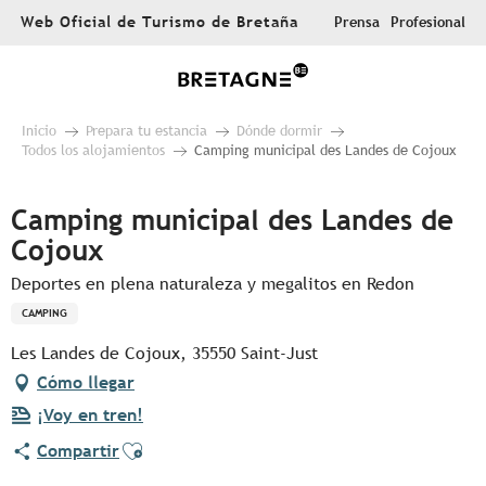
Aller
Web Oficial de Turismo de Bretaña
Prensa
Profesional
au
contenu
principal
Inicio
Prepara tu estancia
Dónde dormir
Todos los alojamientos
Camping municipal des Landes de Cojoux
Camping municipal des Landes de
Cojoux
Deportes en plena naturaleza y megalitos en Redon
CAMPING
Les Landes de Cojoux, 35550 Saint-Just
Cómo llegar
¡Voy en tren!
Ajouter aux favoris
Compartir