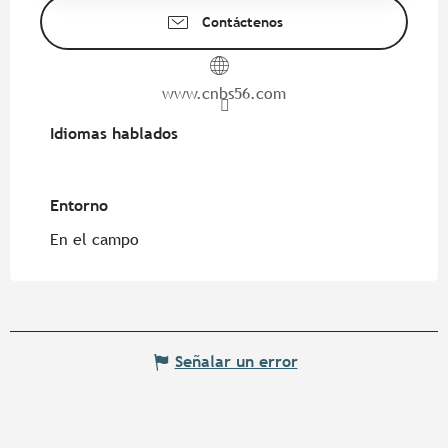
Contáctenos
www.cnbs56.com
Idiomas hablados
Idiomas hablados
Entorno
Entorno
En el campo
Señalar un error