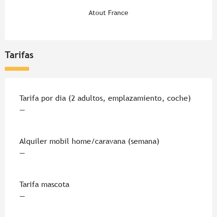
Atout France
Tarifas
Tarifas 2026
Tarifa por dia (2 adultos, emplazamiento, coche)
—
Alquiler mobil home/caravana (semana)
—
Tarifa mascota
—