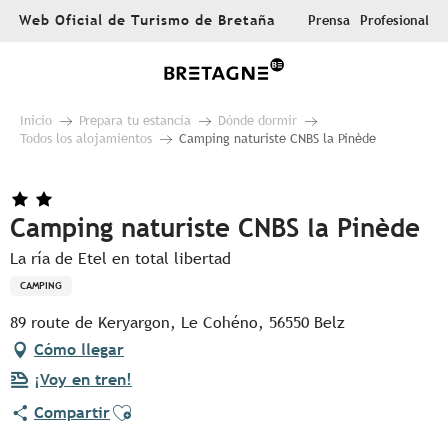
Aller
Web Oficial de Turismo de Bretaña
Prensa
Profesional
au
contenu
principal
Inicio
Prepara tu estancia
Dónde dormir
Todos los alojamientos
Camping naturiste CNBS la Pinède
Camping naturiste CNBS la Pinède
La ría de Etel en total libertad
CAMPING
89 route de Keryargon, Le Cohéno, 56550 Belz
Cómo llegar
¡Voy en tren!
Ajouter aux favoris
Compartir