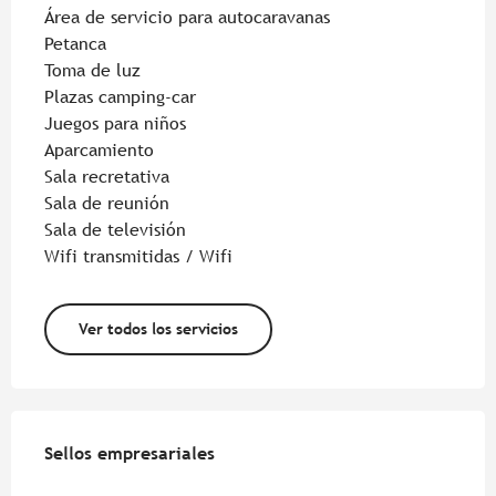
Área de servicio para autocaravanas
Petanca
Toma de luz
Plazas camping-car
Juegos para niños
Aparcamiento
Sala recretativa
Sala de reunión
Sala de televisión
Wifi transmitidas / Wifi
Ver todos los servicios
Oferta de prestaciones
Sellos empresariales
Sellos empresariales