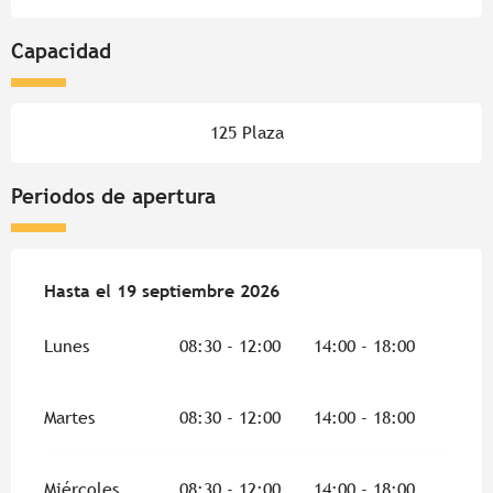
Capacidad
125 Plaza
Periodos de apertura
Del
Hasta el
4 abril 2026
19 septiembre 2026
al
19 septiembre 2026
Lunes
08:30 - 12:00
14:00 - 18:00
Martes
08:30 - 12:00
14:00 - 18:00
Miércoles
08:30 - 12:00
14:00 - 18:00