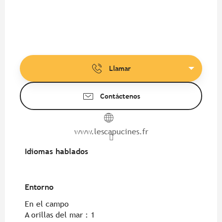
Llamar
Contáctenos
www.lescapucines.fr
Idiomas hablados
Idiomas hablados
Entorno
Entorno
En el campo
A orillas del mar :
1