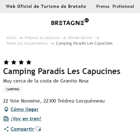
Aller
Web Oficial de Turismo de Bretaña
Prensa
Profesional
au
contenu
principal
Inicio
Prepara tu estancia
Dónde dormir
Todos los alojamientos
Camping Paradis Les Capucines
Camping Paradis Les Capucines
Muy cerca de la costa de Granito Rosa
CAMPING
22 Voie Romaine, 22300 Trédrez-Locquémeau
Cómo llegar
¡Voy en tren!
Ajouter aux favoris
Compartir