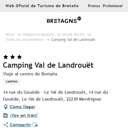
Aller
Web Oficial de Turismo de Bretaña
Prensa
Profesional
au
contenu
principal
Inicio
Prepara tu estancia
Dónde dormir
Todos los alojamientos
Camping Val de Landrouët
Camping Val de Landrouët
Viaje al centro de Bretaña
CAMPING
14 rue du Gouède - Le Val de Landrouët, 14 rue du
Gouède, Le Val de Landrouët, 22230 Merdrignac
Cómo llegar
¡Voy en tren!
Ajouter aux favoris
Compartir