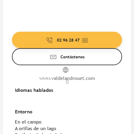
02 96 28 47
▒▒
Contáctenos
www.valdelandrouet.com
Idiomas hablados
Idiomas hablados
Entorno
Entorno
En el campo
A orillas de un lago