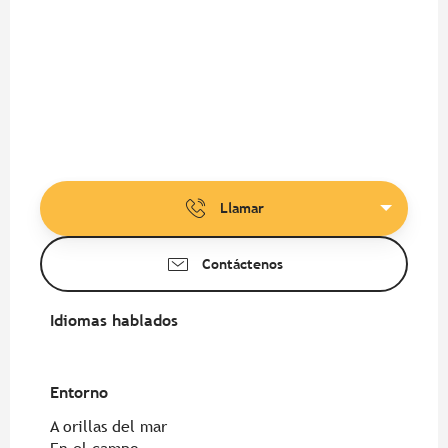
Llamar
Contáctenos
Idiomas hablados
Idiomas hablados
Entorno
Entorno
A orillas del mar