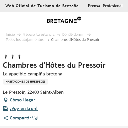
Aller
Web Oficial de Turismo de Bretaña
Prensa
Profesional
au
contenu
principal
Inicio
Prepara tu estancia
Dónde dormir
Todos los alojamientos
Chambres d'Hôtes du Pressoir
Chambres d'Hôtes du Pressoir
La apacible campiña bretona
HABITACIONES DE HUÉSPEDES
Le Pressoir, 22400 Saint-Alban
Cómo llegar
¡Voy en tren!
Ajouter aux favoris
Compartir