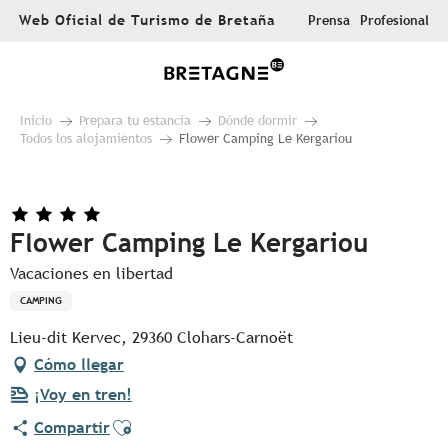
Aller
Web Oficial de Turismo de Bretaña
Prensa
Profesional
au
contenu
principal
Inicio
Prepara tu estancia
Dónde dormir
Todos los alojamientos
Flower Camping Le Kergariou
Flower Camping Le Kergariou
Vacaciones en libertad
CAMPING
Lieu-dit Kervec, 29360 Clohars-Carnoët
Cómo llegar
¡Voy en tren!
Ajouter aux favoris
Compartir