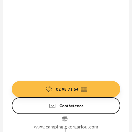
02 98 71 54
▒▒
Contáctenos
www.campinglekergariou.com