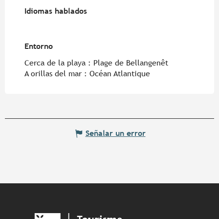
Idiomas hablados
Idiomas hablados
Entorno
Entorno
Cerca de la playa :
Plage de Bellangenêt
A orillas del mar :
Océan Atlantique
Señalar un error