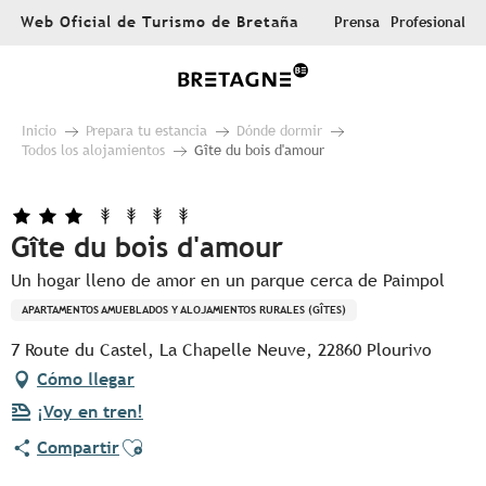
Aller
Web Oficial de Turismo de Bretaña
Prensa
Profesional
au
contenu
principal
Inicio
Prepara tu estancia
Dónde dormir
Todos los alojamientos
Gîte du bois d'amour
Gîte du bois d'amour
Un hogar lleno de amor en un parque cerca de Paimpol
APARTAMENTOS AMUEBLADOS Y ALOJAMIENTOS RURALES (GÎTES)
7 Route du Castel, La Chapelle Neuve, 22860 Plourivo
Cómo llegar
¡Voy en tren!
Ajouter aux favoris
Compartir