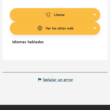
Llamar
Ver los sitios web
Idiomas hablados
Idiomas hablados
Señalar un error