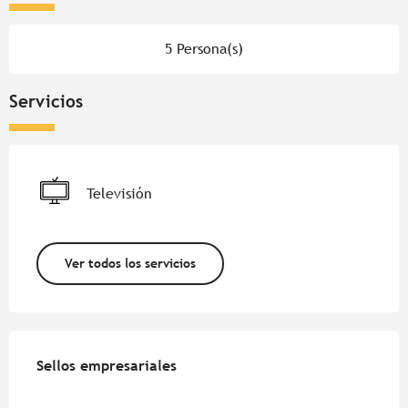
5 Persona(s)
Servicios
Televisión
Ver todos los servicios
Oferta de prestaciones
Sellos empresariales
Sellos empresariales