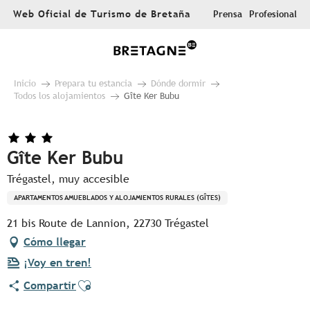
Aller
Web Oficial de Turismo de Bretaña
Prensa
Profesional
au
contenu
principal
Inicio
Prepara tu estancia
Dónde dormir
Todos los alojamientos
Gîte Ker Bubu
Gîte Ker Bubu
Trégastel, muy accesible
APARTAMENTOS AMUEBLADOS Y ALOJAMIENTOS RURALES (GÎTES)
21 bis Route de Lannion, 22730 Trégastel
Cómo llegar
¡Voy en tren!
Ajouter aux favoris
Compartir