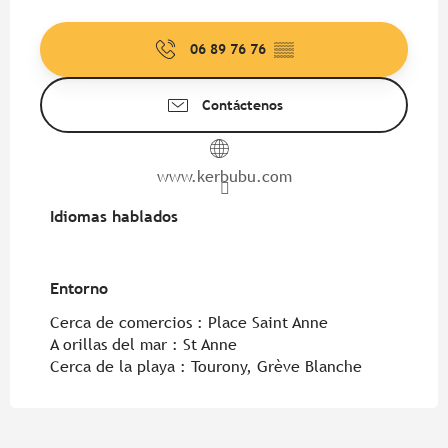
06 89 76 76
▒▒
Contáctenos
www.kerbubu.com
Idiomas hablados
Idiomas hablados
Entorno
Entorno
Cerca de comercios :
Place Saint Anne
A orillas del mar :
St Anne
Cerca de la playa :
Tourony, Grève Blanche