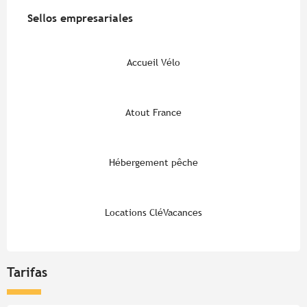
Oferta de prestaciones
Sellos empresariales
Sellos empresariales
Accueil Vélo
Atout France
Hébergement pêche
Locations CléVacances
Tarifas