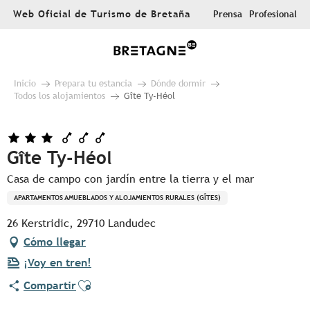
Aller
Web Oficial de Turismo de Bretaña
Prensa
Profesional
au
contenu
principal
Inicio
Prepara tu estancia
Dónde dormir
Todos los alojamientos
Gîte Ty-Héol
Gîte Ty-Héol
Casa de campo con jardín entre la tierra y el mar
APARTAMENTOS AMUEBLADOS Y ALOJAMIENTOS RURALES (GÎTES)
26 Kerstridic, 29710 Landudec
Cómo llegar
¡Voy en tren!
Ajouter aux favoris
Compartir