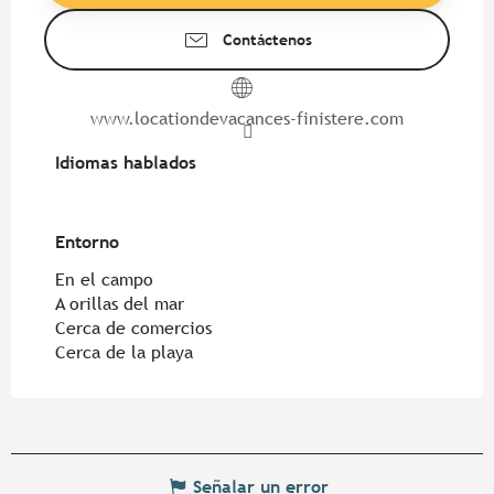
Contáctenos
www.locationdevacances-finistere.com
Idiomas hablados
Idiomas hablados
Entorno
Entorno
En el campo
A orillas del mar
Cerca de comercios
Cerca de la playa
Señalar un error