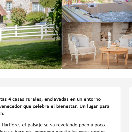
tas 4 casas rurales, enclavadas en un entorno 
venecedor que celebra el bienestar. Un lugar para 
ón.
 Harlière, el paisaje se va revelando poco a poco. 
ras y bosques, aparecen por fin las casas rurales 