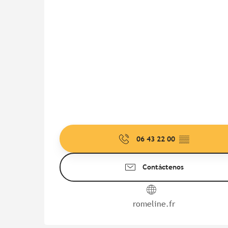
06 43 22 00
▒▒
Contáctenos
romeline.fr