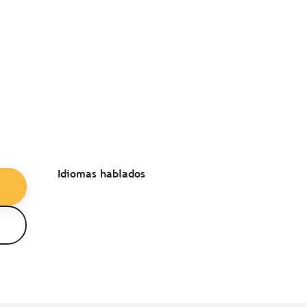
Idiomas hablados
Idiomas hablados