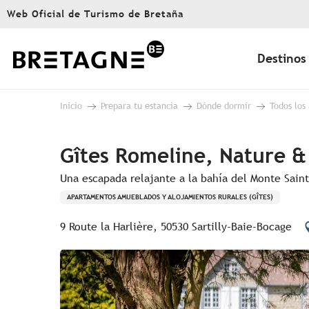
Aller
Web Oficial de Turismo de Bretaña
au
contenu
principal
Destinos
Inicio
Prepara tu estancia
Dónde dormir
Todos los
Gîtes Romeline, Nature &
Una escapada relajante a la bahía del Monte Sain
APARTAMENTOS AMUEBLADOS Y ALOJAMIENTOS RURALES (GÎTES)
9 Route la Harlière, 50530 Sartilly-Baie-Bocage