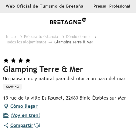
Aller
Web Oficial de Turismo de Bretaña
Prensa
Profesional
au
contenu
principal
Inicio
Prepara tu estancia
Dónde dormir
Todos los alojamientos
Glamping Terre & Mer
Glamping Terre & Mer
Un pausa chic y natural para disfrutar a un paso del mar
CAMPING
15 rue de la ville Es Rouxel, 22680 Binic-Étables-sur-Mer
Cómo llegar
¡Voy en tren!
Ajouter aux favoris
Compartir