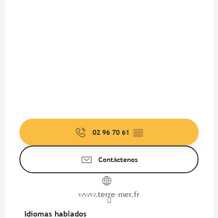
02 96 70 61
▒▒
Contáctenos
www.terre-mer.fr
Idiomas hablados
Idiomas hablados