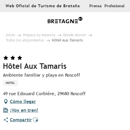
Aller
Web Oficial de Turismo de Bretaña
Prensa
Profesional
au
contenu
principal
Inicio
Prepara tu estancia
Dónde dormir
Todos los alojamientos
Hôtel Aux Tamaris
Hôtel Aux Tamaris
Ambiente familiar y playa en Roscoff
HOTEL
49 rue Edouard Corbière, 29680 Roscoff
Cómo llegar
¡Voy en tren!
Ajouter aux favoris
Compartir