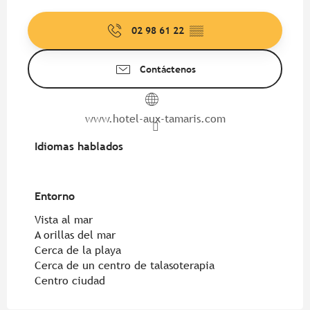
02 98 61 22
▒▒
Contáctenos
www.hotel-aux-tamaris.com
Idiomas hablados
Idiomas hablados
Entorno
Entorno
Vista al mar
A orillas del mar
Cerca de la playa
Cerca de un centro de talasoterapia
Centro ciudad