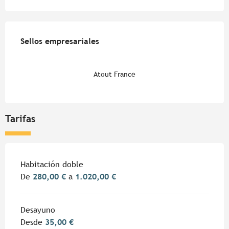
Oferta de prestaciones
Sellos empresariales
Sellos empresariales
Atout France
Tarifas
Tarifas 2026
Habitación doble
De
280,00 €
a
1.020,00 €
Desayuno
Desde
35,00 €