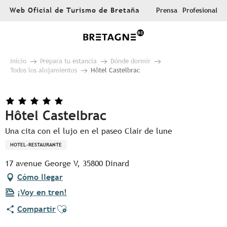
Aller
Web Oficial de Turismo de Bretaña
Prensa
Profesional
au
contenu
principal
Inicio
Prepara tu estancia
Dónde dormir
Todos los alojamientos
Hôtel Castelbrac
Hôtel Castelbrac
Una cita con el lujo en el paseo Clair de lune
HOTEL-RESTAURANTE
17 avenue George V, 35800 Dinard
Cómo llegar
¡Voy en tren!
Ajouter aux favoris
Compartir