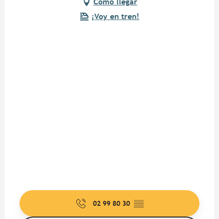
Cómo llegar
¡Voy en tren!
02 99 80 30
▒▒