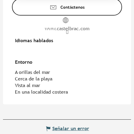
Contáctenos
www.castelbrac.com
Idiomas hablados
Idiomas hablados
Entorno
Entorno
A orillas del mar
Cerca de la playa
Vista al mar
En una localidad costera
Señalar un error