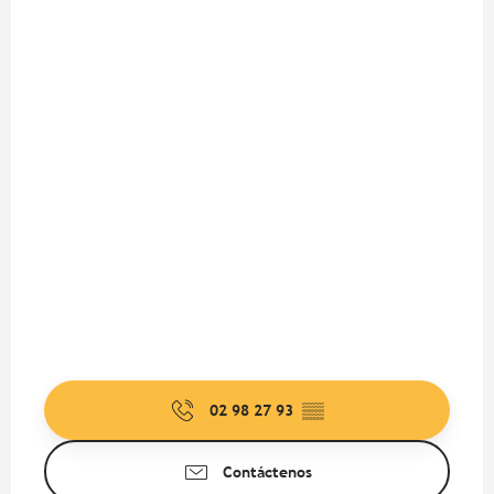
02 98 27 93
▒▒
Contáctenos