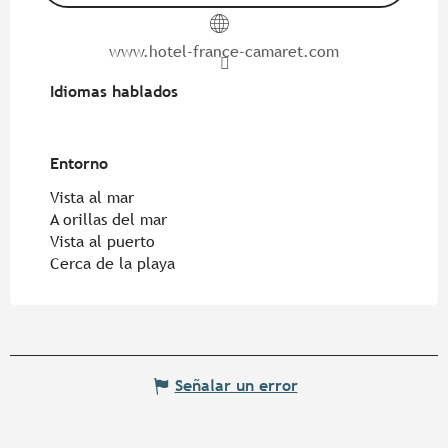
www.hotel-france-camaret.com
Idiomas hablados
Idiomas hablados
Entorno
Entorno
Vista al mar
A orillas del mar
Vista al puerto
Cerca de la playa
Señalar un error