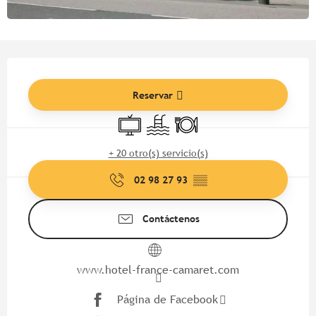
Horarios y datos de contacto
Reservar
Televisión
Piscina
Restaurante
+ 20 otro(s) servicio(s)
02 98 27 93
▒▒
Contáctenos
www.hotel-france-camaret.com
Página de Facebook