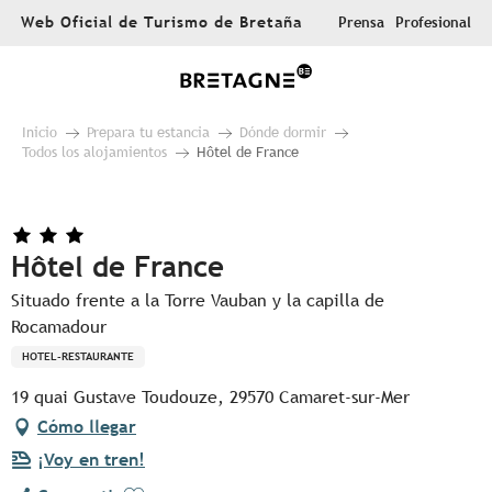
Aller
Web Oficial de Turismo de Bretaña
Prensa
Profesional
au
contenu
principal
Inicio
Prepara tu estancia
Dónde dormir
Todos los alojamientos
Hôtel de France
Hôtel de France
Situado frente a la Torre Vauban y la capilla de
Rocamadour
HOTEL-RESTAURANTE
19 quai Gustave Toudouze, 29570 Camaret-sur-Mer
Cómo llegar
¡Voy en tren!
Ajouter aux favoris