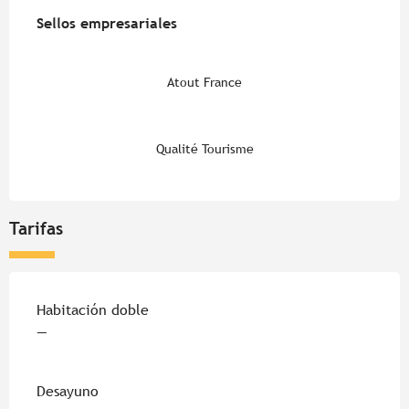
Oferta de prestaciones
Sellos empresariales
Sellos empresariales
Atout France
Qualité Tourisme
Tarifas
Tarifas 2026
Habitación doble
—
Desayuno