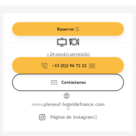
Horarios y datos de contacto
Reservar
Televisión
Restaurante
+ 24 otro(s) servicio(s)
+33 (0)2 96 72 22
▒▒
Contáctenos
www.pleneuf-hoteldefrance.com
Página de Instagram