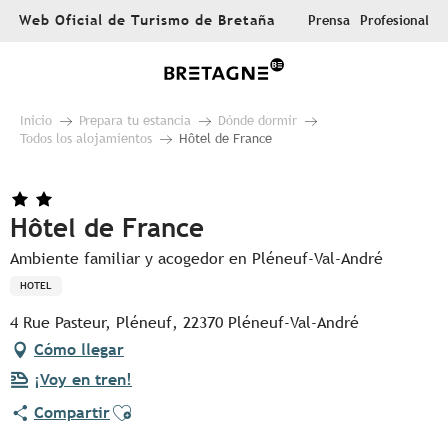
Aller
Web Oficial de Turismo de Bretaña
Prensa
Profesional
au
contenu
principal
Inicio
Prepara tu estancia
Dónde dormir
Todos los alojamientos
Hôtel de France
Hôtel de France
Ambiente familiar y acogedor en Pléneuf-Val-André
HOTEL
4 Rue Pasteur, Pléneuf, 22370 Pléneuf-Val-André
Cómo llegar
¡Voy en tren!
Ajouter aux favoris
Compartir