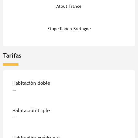
Atout France
Etape Rando Bretagne
Tarifas
Tarifas 2026
Habitación doble
—
Habitación triple
—
Habitación cuádruple