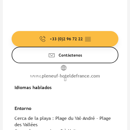
+33 (0)2 96 72 22
▒▒
Contáctenos
www.pleneuf-hoteldefrance.com
Idiomas hablados
Idiomas hablados
Entorno
Entorno
Cerca de la playa :
Plage du Val-André - Plage
des Vallées