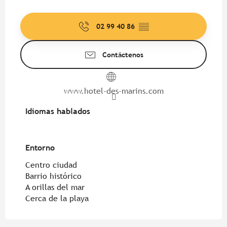
02 99 40 86
▒▒
Contáctenos
www.hotel-des-marins.com
Idiomas hablados
Idiomas hablados
Entorno
Entorno
Centro ciudad
Barrio histórico
A orillas del mar
Cerca de la playa