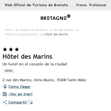
Aller
Web Oficial de Turismo de Bretaña
Prensa
Profesional
au
contenu
principal
Inicio
Prepara tu estancia
Dónde dormir
Todos los alojamientos
Hôtel des Marins
Hôtel des Marins
Un hotel en el corazón de la ciudad
HOTEL
2 rue des Marins, Intra-Muros, 35400 Saint-Malo
Cómo llegar
¡Voy en tren!
Ajouter aux favoris
Compartir