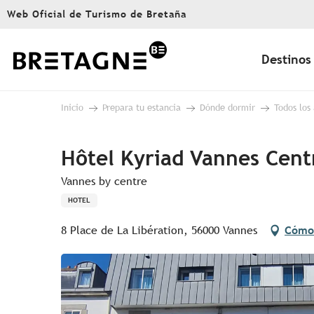
Aller
Web Oficial de Turismo de Bretaña
au
contenu
principal
Destinos
Inicio
Prepara tu estancia
Dónde dormir
Todos los
Hôtel Kyriad Vannes Centr
Vannes by centre
HOTEL
8 Place de La Libération, 56000 Vannes
Cómo 