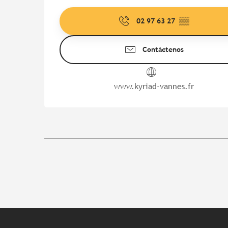
02 97 63 27
▒▒
Contáctenos
www.kyriad-vannes.fr