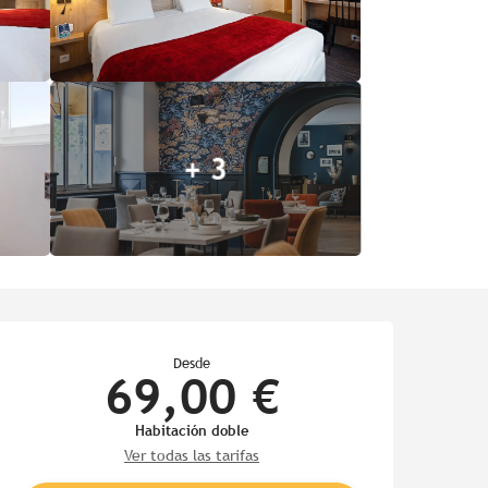
+ 3
Horarios y datos de contac
Desde
69,00 €
Habitación doble
Ver todas las tarifas