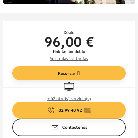
Horarios y datos de contacto
Desde
96,00 €
Habitación doble
Ver todas las tarifas
Reservar
Televisión
+ 52 otro(s) servicio(s)
02 99 40 92
▒▒
Contáctenos