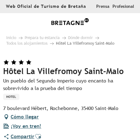
Aller
Web Oficial de Turismo de Bretaña
Prensa
Profesional
au
contenu
principal
Inicio
Prepara tu estancia
Dónde dormir
Todos los alojamientos
Hôtel La Villefromoy Saint-Malo
Hôtel La Villefromoy Saint-Malo
Un pueblo del Segundo Imperio cuyo encanto ha
sobrevivido a la prueba del tiempo
HOTEL
7 boulevard Hébert, Rochebonne, 35400 Saint-Malo
Cómo llegar
¡Voy en tren!
Ajouter aux favoris
Compartir