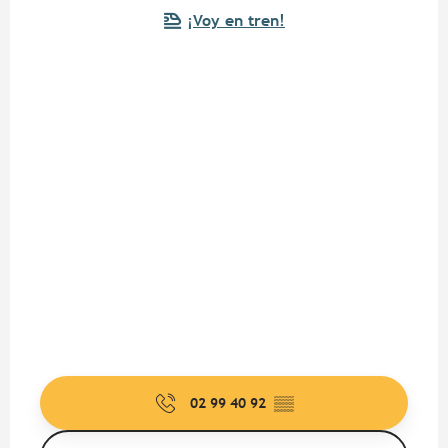
¡Voy en tren!
02 99 40 92
▒▒