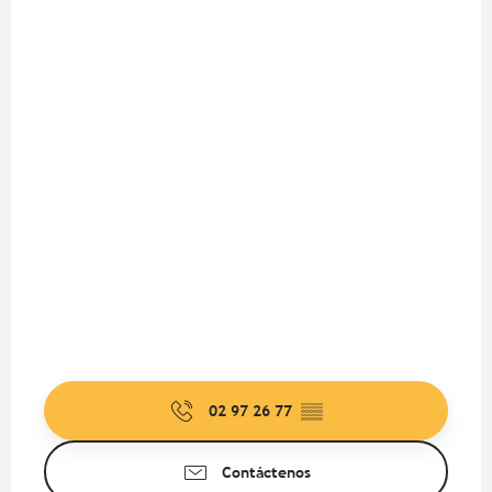
02 97 26 77
▒▒
Contáctenos