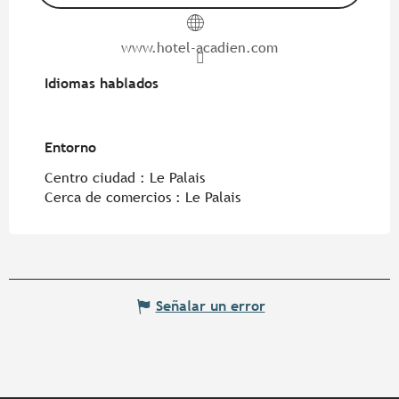
www.hotel-acadien.com
Idiomas hablados
Idiomas hablados
Entorno
Entorno
Centro ciudad :
Le Palais
Cerca de comercios :
Le Palais
Señalar un error