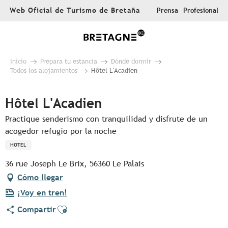
Aller
Web Oficial de Turismo de Bretaña
Prensa
Profesional
au
contenu
principal
Inicio
Prepara tu estancia
Dónde dormir
Todos los alojamientos
Hôtel L'Acadien
Hôtel L'Acadien
Practique senderismo con tranquilidad y disfrute de un
acogedor refugio por la noche
HOTEL
36 rue Joseph Le Brix, 56360 Le Palais
Cómo llegar
¡Voy en tren!
Ajouter aux favoris
Compartir