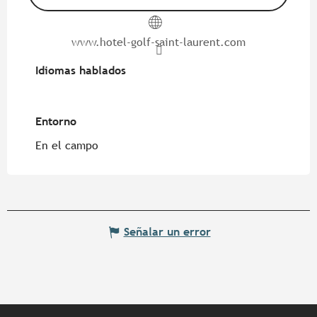
www.hotel-golf-saint-laurent.com
Idiomas hablados
Idiomas hablados
Entorno
Entorno
En el campo
Señalar un error