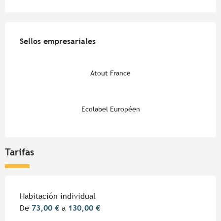
Oferta de prestaciones
Sellos empresariales
Sellos empresariales
Atout France
Ecolabel Européen
Tarifas
Tarifas 2026
Habitación individual
De
73,00 €
a
130,00 €