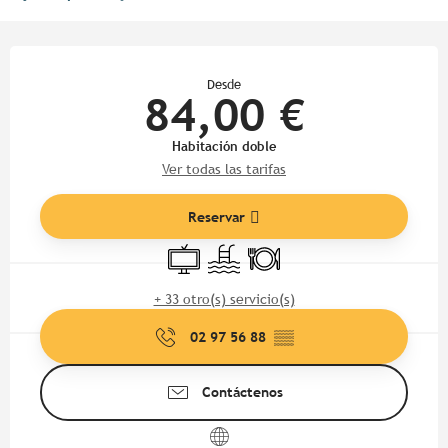
Horarios y datos de contacto
Desde
84,00 €
Habitación doble
Ver todas las tarifas
Reservar
Televisión
Piscina
Restaurante
+ 33 otro(s) servicio(s)
02 97 56 88
▒▒
Contáctenos