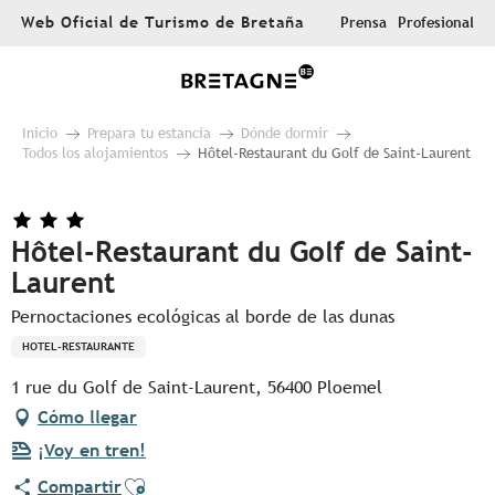
Aller
Web Oficial de Turismo de Bretaña
Prensa
Profesional
au
contenu
principal
Inicio
Prepara tu estancia
Dónde dormir
Todos los alojamientos
Hôtel-Restaurant du Golf de Saint-Laurent
Hôtel-Restaurant du Golf de Saint-
Laurent
Pernoctaciones ecológicas al borde de las dunas
HOTEL-RESTAURANTE
1 rue du Golf de Saint-Laurent, 56400 Ploemel
Cómo llegar
¡Voy en tren!
Ajouter aux favoris
Compartir