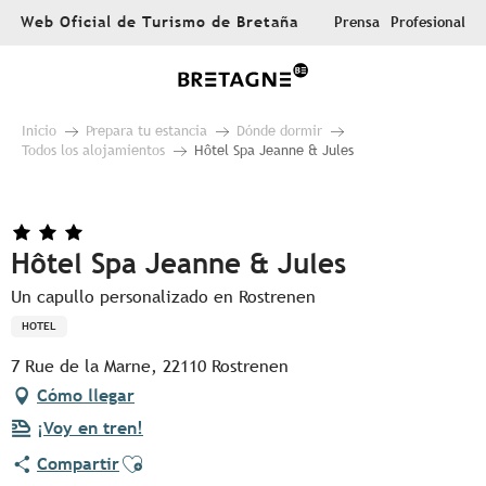
Aller
Web Oficial de Turismo de Bretaña
Prensa
Profesional
au
contenu
principal
Inicio
Prepara tu estancia
Dónde dormir
Todos los alojamientos
Hôtel Spa Jeanne & Jules
Hôtel Spa Jeanne & Jules
Un capullo personalizado en Rostrenen
HOTEL
7 Rue de la Marne, 22110 Rostrenen
Cómo llegar
¡Voy en tren!
Ajouter aux favoris
Compartir