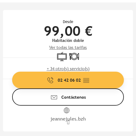
Horarios y datos de contacto
Desde
99,00 €
Habitación doble
Ver todas las tarifas
Televisión
Restaurante
+ 34 otro(s) servicio(s)
02 42 06 02
▒▒
Contáctenos
jeannejules.bzh