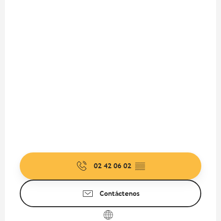
02 42 06 02
▒▒
Contáctenos