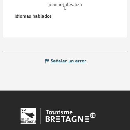
jeannejules.bzh
Idiomas hablados
Idiomas hablados
Señalar un error