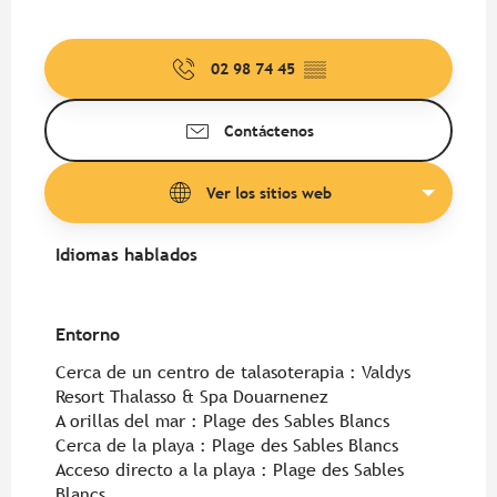
02 98 74 45
▒▒
Contáctenos
Ver los sitios web
Idiomas hablados
Idiomas hablados
Entorno
Entorno
Cerca de un centro de talasoterapia :
Valdys
Resort Thalasso & Spa Douarnenez
A orillas del mar :
Plage des Sables Blancs
Cerca de la playa :
Plage des Sables Blancs
Acceso directo a la playa :
Plage des Sables
Blancs