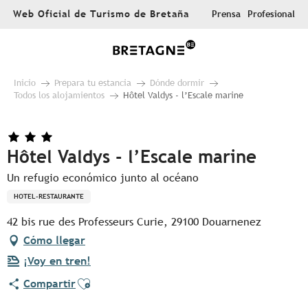
Aller
Web Oficial de Turismo de Bretaña
Prensa
Profesional
au
contenu
principal
Inicio
Prepara tu estancia
Dónde dormir
Todos los alojamientos
Hôtel Valdys - l’Escale marine
Hôtel Valdys - l’Escale marine
Un refugio económico junto al océano
HOTEL-RESTAURANTE
42 bis rue des Professeurs Curie, 29100 Douarnenez
Cómo llegar
¡Voy en tren!
Ajouter aux favoris
Compartir