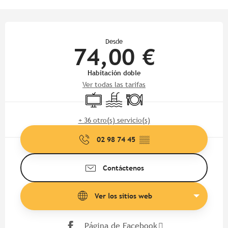
Horarios y datos de contacto
Desde
74,00 €
Habitación doble
Ver todas las tarifas
Televisión
Piscina
Restaurante
+ 36 otro(s) servicio(s)
02 98 74 45
▒▒
Contáctenos
Ver los sitios web
Página de Facebook