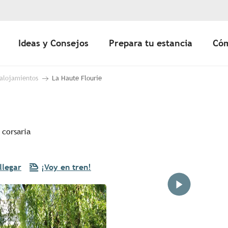
Ideas y Consejos
Prepara tu estancia
Cóm
 alojamientos
La Haute Flourie
 corsaria
llegar
¡Voy en tren!