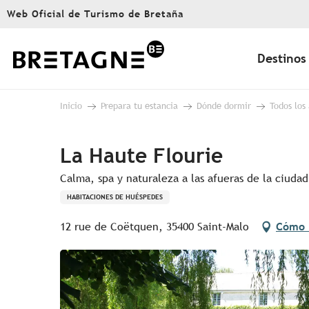
Aller
Web Oficial de Turismo de Bretaña
au
contenu
principal
Destinos
Inicio
Prepara tu estancia
Dónde dormir
Todos los
La Haute Flourie
Calma, spa y naturaleza a las afueras de la ciudad
HABITACIONES DE HUÉSPEDES
12 rue de Coëtquen, 35400 Saint-Malo
Cómo 