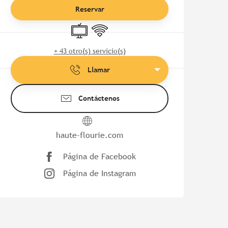
Reservar
Televisión
Wifi
+ 43 otro(s) servicio(s)
Llamar
Contáctenos
haute-flourie.com
Página de Facebook
Página de Instagram