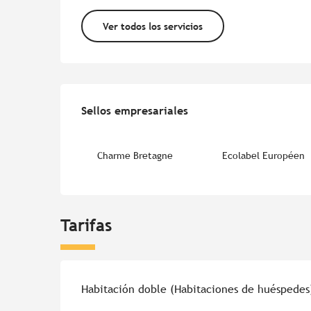
Ver todos los servicios
Oferta de prestacion
Sellos empresariales
Sellos empresariales
Charme Bretagne
Ecolabel Européen
Tarifas
Tarifas 2026
Habitación doble (Habitaciones de huéspedes