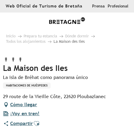
Aller
Web Oficial de Turismo de Bretaña
Prensa
Profesional
au
contenu
principal
Inicio
Prepara tu estancia
Dónde dormir
Todos los alojamientos
La Maison des Iles
La Maison des Iles
La isla de Bréhat como panorama único
HABITACIONES DE HUÉSPEDES
29 route de la Vieille Côte, 22620 Ploubazlanec
Cómo llegar
¡Voy en tren!
Ajouter aux favoris
Compartir