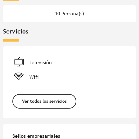
10 Persona(s)
Servicios
Televisión
Wifi
Ver todos los servicios
Oferta de prestaciones
Sellos empresariales
Sellos empresariales