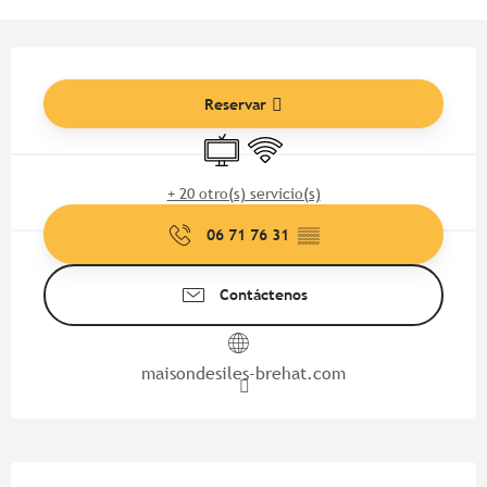
Horarios y datos de contacto
Reservar
Televisión
Wifi
+ 20 otro(s) servicio(s)
06 71 76 31
▒▒
Contáctenos
maisondesiles-brehat.com
Descripción