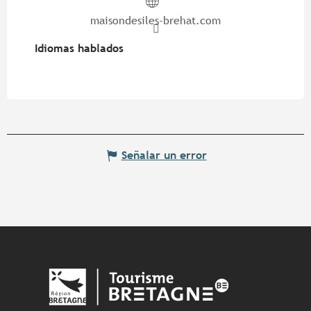
maisondesiles-brehat.com
Idiomas hablados
Idiomas hablados
Señalar un error